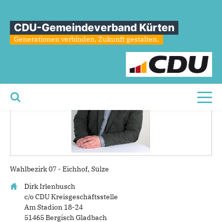
Dirk
Irlenbusch
CDU-Gemeindeverband Kürten
Generationen verbinden, Zukunft gestalten.
Toggl
Wahlbezirk 07 - Eichhof, Sülze
Dirk Irlenbusch
c/o CDU Kreisgeschäftsstelle
Am Stadion 18-24
51465 Bergisch Gladbach