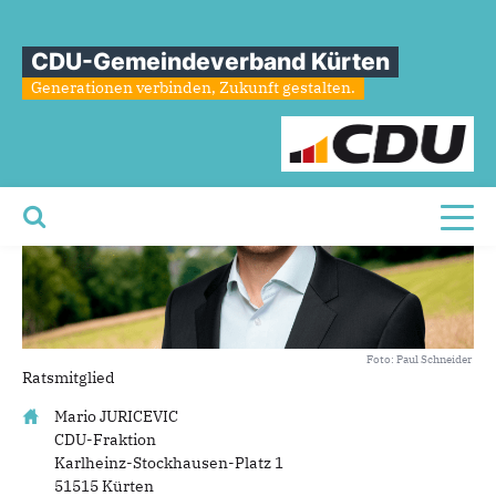
Mario
Juricevic
CDU-Gemeindeverband Kürten
Generationen verbinden, Zukunft gestalten.
Toggl
Foto: Paul Schneider
Ratsmitglied
Mario JURICEVIC
CDU-Fraktion
Karlheinz-Stockhausen-Platz 1
51515 Kürten