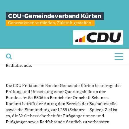
CDU
Fraktion
beantragt
CDU-Gemeindeverband Kürten
Querungshilfe
an
der
B506
in
Generationen verbinden, Zukunft gestalten.
Kürten-Schanze
03.03.2026
CDU beantragt Querungshilfe an der B506 in Schanze für
Toggl
mehr Verkehrssicherheit für Schüler, ÖPNV-Nutzer und
Radfahrende.
Die CDU Fraktion im Rat der Gemeinde Kürten beantragt die
Prüfung und Umsetzung einer Querungshilfe an der
Bundesstraße B506 im Bereich der Ortschaft Schanze.
Konkret betrifft der Antrag den Bereich der Bushaltestelle
sowie die Einmündung zur L289 (Schanze – Spitze). Ziel ist
es, die Verkehrssicherheit für Fußgängerinnen und
Fußgänger sowie Radfahrende deutlich zu verbessern.